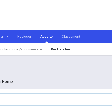
orum
Naviguer
Activité
Classement
ontenu que j’ai commencé
Rechercher
n Remix'.