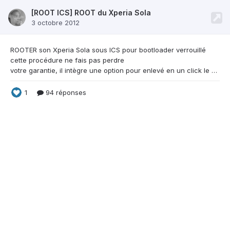
[ROOT ICS] ROOT du Xperia Sola
3 octobre 2012
ROOTER son Xperia Sola sous ICS pour
bootloader verrouillé
cette procédure ne fais pas perdre
votre garantie, il intègre une option pour enlevé en un click le ROOT sachez que le ROOT est possible également via FLASHTOOL ici: https://forum.frandroid.com/topic/113013-tuto-flashtool-flashage-de-rom-officielle-et-bien-plus/#entry1829377 c'est la meme méthode qui est intégré :) PRE-REQUIS: - Avoir n'importe quel version de ICS installé :) - Activer le USB DEBUGG dans REGLAGES-> OPTI
1
94 réponses