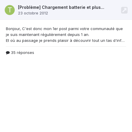
[Problème] Chargement batterie et plus...
23 octobre 2012
Bonjour, C'est donc mon 1er post parmi votre
communauté que
je suis maintenant régulièrement depuis 1 an.
Et où au passage je prends plaisir à découvrir tout un tas d'infos intéressantes :) . Trève de bavardages, je vous expose mon problème en priant de pouvoir trouver quelqu'un qui puisse m'aider :) . Mon toutou a renversé un verre de jus d'orange sur la table où mon GS2 était posé :-(.... Pas eu le temps ni le réflexe de l'enlever, dommage. Depuis, c'est un peu la cata au niveau de l'indica
35 réponses