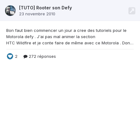
[TUTO] Rooter son Defy
23 novembre 2010
Bon faut bien commencer un jour a cree des
tutoriels pour le
Motorola defy . J'ai pas mal animer la section
HTC Wildfire et je conte faire de même avec ce Motorola . Donc cette section va servir pour avoir des retours et des résolutions de probleme si il y en a , puis pour informer les personnes qui souhait rooter leurs Motorola . Qu'est-ce que le root? Le root est la première étape a franchir si ont veut un minimum bidouiller son téléphone , il consiste a passer outre le blocage normalement
2
272 réponses