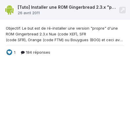
[Tuto] Installer une ROM Gingerbread 2.3.x "propre" nue ou opérateur via Odin
26 avril 2011
Objectif: Le but est de ré-installer une version
"propre" d'une
ROM Gingerbread 2.3.x Nue (code XEF), SFR
(code SFR), Orange (code FTM) ou Bouygues (BOG) et ceci avec Odin mais sans Re-partition sur une précédente ROM déjà présente sur le téléphone avec en plus possibilité de garder ses données, comme le ferait Kies mais sans l'utiliser (enfin un peu, il nous faut un de ses fichiers). Mais avant tout, l'adresse source de l'excellent CheckFus sans lequel ce tutoriel n'aurait pas pu exister. En
1
184 réponses