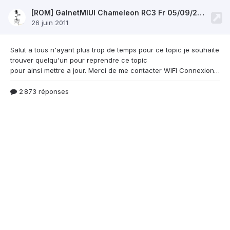
[ROM] GalnetMIUI Chameleon RC3 Fr 05/09/2011
26 juin 2011
Salut a tous n'ayant plus trop de temps pour ce
topic je souhaite
trouver quelqu'un pour reprendre ce topic
pour ainsi mettre a jour. Merci de me contacter WIFI Connexion Données Bluetooth Capteurs (proximité, magnétique, lumière, accéléromètre) Cartes SD Internes et externes Son (casques, Bluetooth, haut-parleurs de téléphone) Camera Frontale & arrière Partage de connections USB et Wifi 2G/3G RIL Bouton Volume + bouton home Enregistrement 720
2 873 réponses