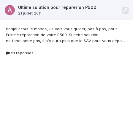
Ultime solution pour réparer un P500
21 juillet 2011
Bonjour tout le monde, Je vais vous guider, pas
à pas, pour
l'ultime réparation de votre P500. Si cette solution
ne fonctionne pas, il n'y aura plus que le SAV pour vous dépanner. /!\ Flasher son téléphone n'est pas une opération sans risques, ni ce forum, ni moi ne pourra être tenu responsable des dégats occasionnés par une telle manipulation /!\ Ce qu'il vous faut - Vos pilotes pour votre P500 installés et fonctionnels - Outils P500 A faire sur votre téléphone: Pour les personnes dont
51 réponses