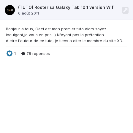
(TUTO) Rooter sa Galaxy Tab 10.1 version Wifi
6 août 2011
Bonjour a tous, Ceci est mon premier tuto alors
soyez
indulgent,je vous en pris. ;) N'ayant pas la prétention
d'etre l'auteur de ce tuto, je tiens a citer le membre du site XDA developpers Lorddeff07 pour ce tuto que vous pouvez retrouver dans le lien ci dessous : http://forum.xda-dev....php?t=1171089J Je tiens a signaler que Frandroid,Xda et moi meme ne seraient tenus responsable si vous endommager votre appareil si vous n'etes pas pleinement conscient de ce que vous faites. Ce nouveau tu
1
78 réponses