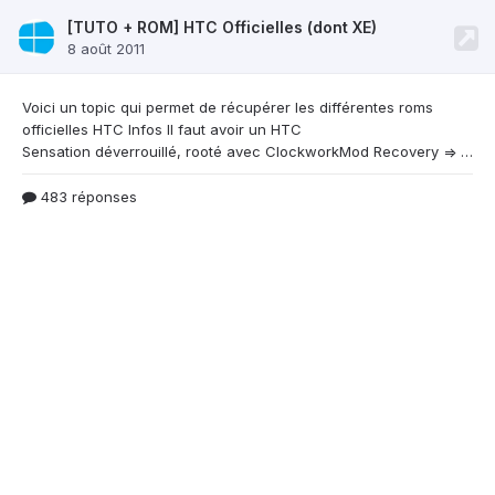
[TUTO + ROM] HTC Officielles (dont XE)
8 août 2011
Voici un topic qui permet de récupérer les
différentes roms
officielles HTC Infos Il faut avoir un HTC
Sensation déverrouillé, rooté avec ClockworkMod Recovery => tuto ICI Afficher les fichiers cachés sous Windows : sur XP : Outils => Options des dossiers=> onglet Affichage => Afficher les fichiers et les dossiers sur Windows 7 : Organiser => Options des dossiers et de recherche => onglet Affichage => Afficher les fichiers, dossiers et lecteurs cachés Pa
483 réponses