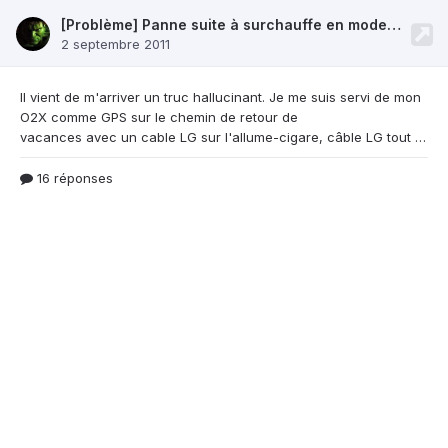
[Problème] Panne suite à surchauffe en mode GPS
2 septembre 2011
Il vient de m'arriver un truc hallucinant. Je me
suis servi de mon
O2X comme GPS sur le chemin de retour de
vacances avec un cable LG sur l'allume-cigare, câble LG tout ce qu'il y a de plus officiel. Au 3/4 du chemin, j'ai eu un message d'alerte "Attention surchauffe du système (ou du processeur je sais plus" et mon tel s'est éteint tout seul. Il était carrément brulant !!! Et depuis, la dalle tactile ne répond plus et j'ai des jolis points colorés partout partout sur l'écran. Donc direction S
16 réponses