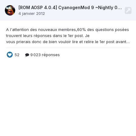
[ROM AOSP 4.0.4] CyanogenMod 9 ~Nightly 09/12~
4 janvier 2012
A l'attention des nouveaux membres,60% des
questions posées
trouvent leurs réponses dans le 1er post. Je
vous prierais donc de bien vouloir lire et relire le 1er post avant de poser votre question sur ce topic. Merci de votre compréhension. -SCREENSHOTS- Merci à RM57380 -BUGS CONNUS- - pas de sortie TV. - pas de radio FM. - pas de NFC. - incompatible avec le I9100G. Source : Cliquez ici -CHANGELOGS- Nightly 09/12 :Adding HTC Doublesho
52
9 023 réponses