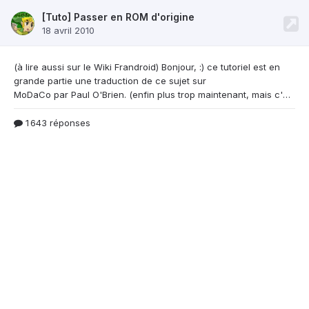
[Tuto] Passer en ROM d'origine
18 avril 2010
(à lire aussi sur le Wiki Frandroid) Bonjour, :) ce
tutoriel est en
grande partie une traduction de ce sujet sur
MoDaCo par Paul O'Brien. (enfin plus trop maintenant, mais c'est parti de là) Vous avez acheté votre téléphone chez Orange ? Votre téléphone semble avoir été modifié par votre opérateur ? Vous voulez avoir la version d'Android livrée avec le HTC Desire nu ? Suivez ce guide. Matériel requis: Une carte microSD, de n'importe quelle taille (voir tout en bas pour la liste des cartes q
1 643 réponses