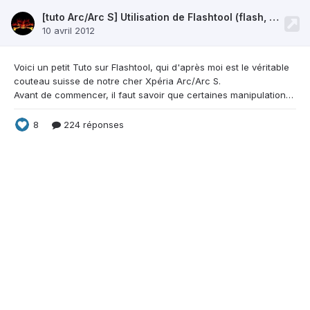
[tuto Arc/Arc S] Utilisation de Flashtool (flash, root,recovery, fastboot) + Bonus et autres liens!
10 avril 2012
Voici un petit Tuto sur Flashtool, qui d'après moi
est le véritable
couteau suisse de notre cher Xpéria Arc/Arc S.
Avant de commencer, il faut savoir que certaines manipulations peuvent vous faire perdre vos données... Donc assurez vous d'avoir bien enregistrés vos contacts via l'appli contacts (une fois dedans, appuyez sur la touche de droite, et choisissez "import. contacts" et carte mémoire). Pour vos applications, passez par un gestionnaire comme Astro (une fois dedans, touche de droite, sé
8
224 réponses