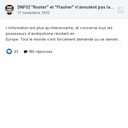
[INFO] "Rooter" et "Flasher" n'annulent pas la garantie
17 novembre 2012
L'information est plus qu'interessante, et
concerne tous les
posesseurs d'andrpohone résidant en
Europe. Tout le monde s'est forcément demandé ou se demande encore si le root et le flash font sauter la "statutory warranty", ou la garantie constructeur légale. En bref : La FSFE (Free Software Foundation Europe) a conclu après analyse, que le fait de modifier et changer le logiciel système de son smartphone dans le but d'utiliser une ROM personnalisée, ne sont pas des raisons suffisantes pour q
33
180 réponses