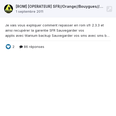
[ROM] [OPERATEUR] SFR//Orange//Bouygues//La Poste Mobile//Free//Virgin
1 septembre 2011
Je vais vous expliquer comment repasser en rom
sfr 2.3.3 et
ainsi recupérer la garentie SFR Sauvegarder vos
applis avec titanium backup Sauvegarder vos sms avec sms backup and restore Sauvegarder contacts en allant dans l'appli contact faire la touche menu puis importer/exporter puis exporter vers la sd Les prérequis : Odin : http://www.mediafire...80ei4v311j06puf Cooper.ops : http://www.mediafire...yykxypkskm9iv1x SFR 2.3.3 : http://www.mediafire...vomsgv14t8ti7o0 SFR 2.3.5 : http://ww
2
86 réponses