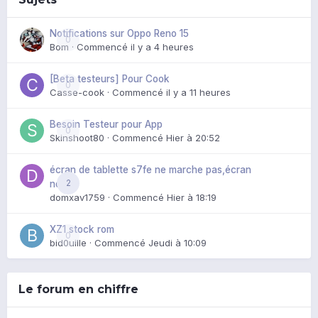
Notifications sur Oppo Reno 15
0
Bom
· Commencé
il y a 4 heures
[Beta testeurs] Pour Cook
0
Casse-cook
· Commencé
il y a 11 heures
Besoin Testeur pour App
0
Skinshoot80
· Commencé
Hier à 20:52
écran de tablette s7fe ne marche pas,écran
2
noir
domxav1759
· Commencé
Hier à 18:19
XZ1 stock rom
0
bid0uille
· Commencé
Jeudi à 10:09
Le forum en chiffre