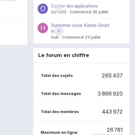
Cacher des applications
0
OsTal52
· Commencé
26 juillet
Supprimer icone Xiaomi Smart
4
Hub
huik
· Commencé
23 juillet
Le forum en chiffre
265 437
Total des sujets
3 866 920
Total des messages
443 972
Total des membres
26 781
Maximum en ligne