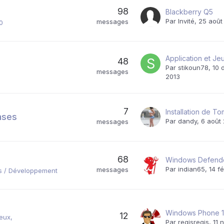
98
Blackberry Q5
Par Invité,
25 août
messages
0
48
Par
stikoun78
,
10 
messages
2013
7
nses
Par
dandy
,
6 août
messages
68
Par
indian65
,
14 f
messages
ls / Développement
Windows Phone 
12
jeux
Par
regisregis
,
11 