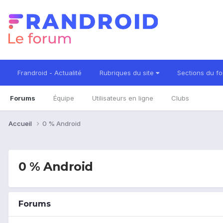
Frandroid - Actualité
Rubriques du site
Sections du f
Forums
Équipe
Utilisateurs en ligne
Clubs
Accueil
0 % Android
0 % Android
Forums