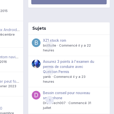
 2015
Sujets
Application et Jeux Android sur le Blackberry Z10 !
décembre
XZ1 stock rom
bid0uille
0
· Commencé
il y a 22
heures
Installation de Tomtom navigation sur blackberry classic
 2016
Assurez 3 points à l'examen du
permis de conduire avec
0
Question Permis
yanb
· Commencé
il y a 23
Windows Defender peut fonctionner sous Win 7 de nos jours ?
heures
évrier 2023
Besoin conseil pour nouveau
smartphone
1
DroidTech007
· Commencé
31
juillet
10
novembre