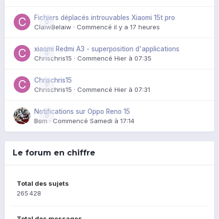
Fichiers déplacés introuvables Xiaomi 15t pro
0
ClaiwBelaiw
· Commencé
il y a 17 heures
xiaomi Redmi A3 - superposition d'applications
0
Chrischris15
· Commencé
Hier à 07:35
Chrischris15
0
Chrischris15
· Commencé
Hier à 07:31
Notifications sur Oppo Reno 15
0
Bom
· Commencé
Samedi à 17:14
Le forum en chiffre
Total des sujets
265 428
Total des messages