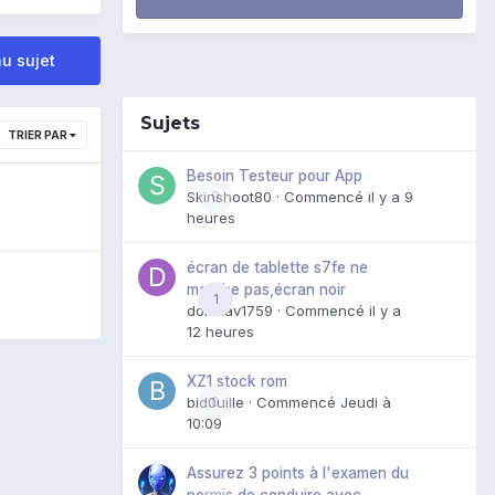
u sujet
Sujets
TRIER PAR
Besoin Testeur pour App
Skinshoot80
0
· Commencé
il y a 9
heures
écran de tablette s7fe ne
marche pas,écran noir
1
domxav1759
· Commencé
il y a
12 heures
XZ1 stock rom
bid0uille
0
· Commencé
Jeudi à
10:09
Assurez 3 points à l'examen du
permis de conduire avec