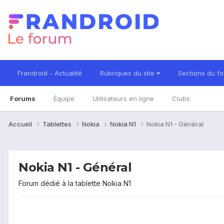
Frandroid - Actualité
Rubriques du site
Sections du f
Forums
Équipe
Utilisateurs en ligne
Clubs
Accueil
Tablettes
Nokia
Nokia N1
Nokia N1 - Général
Nokia N1 - Général
Forum dédié à la tablette Nokia N1