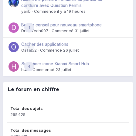
0
conduire avec Question Permis
yanb
· Commencé
il y a 19 heures
Besoin conseil pour nouveau smartphone
1
DroidTech007
· Commencé
31 juillet
Cacher des applications
0
OsTal52
· Commencé
26 juillet
Supprimer icone Xiaomi Smart Hub
4
huik
· Commencé
23 juillet
Le forum en chiffre
Total des sujets
265 425
Total des messages