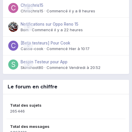
Chrischris15
0
Chrischris15
· Commencé
il y a 8 heures
Notifications sur Oppo Reno 15
0
Bom
· Commencé
il y a 22 heures
[Beta testeurs] Pour Cook
0
Casse-cook
· Commencé
Hier à 10:17
Besoin Testeur pour App
0
Skinshoot80
· Commencé
Vendredi à 20:52
Le forum en chiffre
Total des sujets
265 446
Total des messages