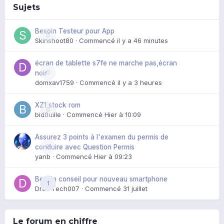
Sujets
Besoin Testeur pour App
0
Skinshoot80
· Commencé
il y a 46 minutes
écran de tablette s7fe ne marche pas,écran
0
noir
domxav1759
· Commencé
il y a 3 heures
XZ1 stock rom
0
bid0uille
· Commencé
Hier à 10:09
Assurez 3 points à l'examen du permis de
0
conduire avec Question Permis
yanb
· Commencé
Hier à 09:23
Besoin conseil pour nouveau smartphone
1
DroidTech007
· Commencé
31 juillet
Le forum en chiffre