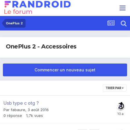
OnePlus 2
OnePlus 2 - Accessoires
Commencer un nouveau sujet
TRIER PAR
Usb type c otg ?
Par
fabaure
,
3 août 2016
0
réponse
1,7k
vues