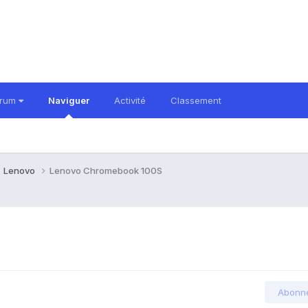
orum
Naviguer
Activité
Classement
Lenovo
Lenovo Chromebook 100S
Abonn