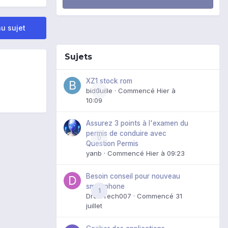
u sujet
Sujets
XZ1 stock rom
bid0uille
0
· Commencé
Hier à
10:09
Assurez 3 points à l'examen du
permis de conduire avec
0
Question Permis
yanb
· Commencé
Hier à 09:23
Besoin conseil pour nouveau
smartphone
1
DroidTech007
· Commencé
31
juillet