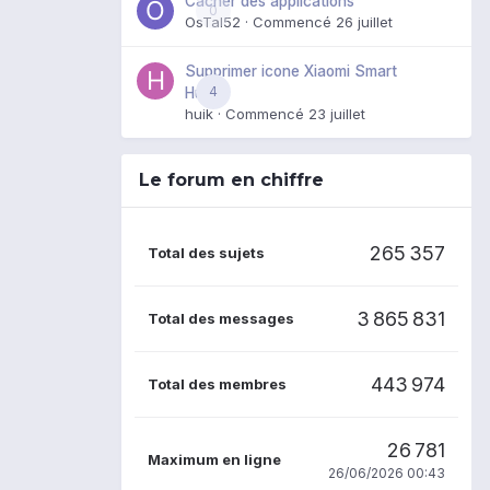
Cacher des applications
0
OsTal52
· Commencé
26 juillet
Supprimer icone Xiaomi Smart
4
Hub
huik
· Commencé
23 juillet
Le forum en chiffre
265 357
Total des sujets
3 865 831
Total des messages
443 974
Total des membres
26 781
Maximum en ligne
26/06/2026 00:43