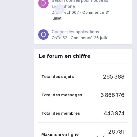
Besoin conseil pour nouveau
smartphone
1
DroidTech007
· Commencé
31
juillet
Cacher des applications
0
OsTal52
· Commencé
26 juillet
Le forum en chiffre
265 388
Total des sujets
3 866 176
Total des messages
443 974
Total des membres
26 781
Maximum en ligne