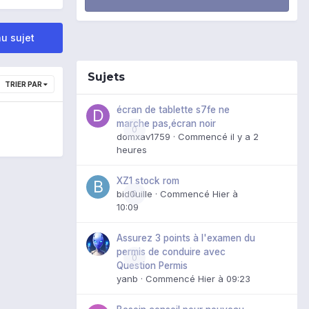
u sujet
Sujets
TRIER PAR
écran de tablette s7fe ne
marche pas,écran noir
0
domxav1759
· Commencé
il y a 2
heures
XZ1 stock rom
bid0uille
0
· Commencé
Hier à
10:09
Assurez 3 points à l'examen du
permis de conduire avec
0
Question Permis
yanb
· Commencé
Hier à 09:23