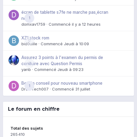
écran de tablette s7fe ne marche pas,écran
1
noir
domxav1759
· Commencé
il y a 12 heures
XZ1 stock rom
0
bid0uille
· Commencé
Jeudi à 10:09
Assurez 3 points à l'examen du permis de
0
conduire avec Question Permis
yanb
· Commencé
Jeudi à 09:23
Besoin conseil pour nouveau smartphone
1
DroidTech007
· Commencé
31 juillet
Le forum en chiffre
Total des sujets
265 410