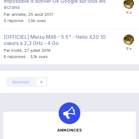
Impossible d'activer Ok Google sur tous les
écrans
Par
annelle
,
25 août 2017
0
réponse
1,5k
vues
[OFFICIEL] Meizu MX6 - 5.5" - Helio X20 10
cœurs à 2,3 GHz - 4 Go
Par Invité,
27 juillet 2016
6
réponses
3,1k
vues
Abonnés
0
ANNONCES