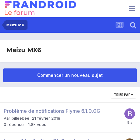
Meizu MX
Meizu MX6
Commencer un nouveau sujet
TRIER PAR
Problème de notifications Flyme 6.1.0.0G
Par
billeebee
,
21 février 2018
0
réponse
1,8k
vues