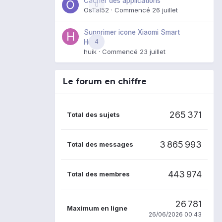
Cacher des applications
0
OsTal52
· Commencé
26 juillet
Supprimer icone Xiaomi Smart
4
Hub
huik
· Commencé
23 juillet
Le forum en chiffre
265 371
Total des sujets
3 865 993
Total des messages
443 974
Total des membres
26 781
Maximum en ligne
26/06/2026 00:43