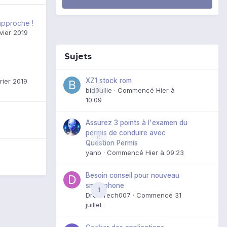
approche !
vier 2019
Sujets
XZ1 stock rom
rier 2019
bid0uille
0
· Commencé
Hier à
10:09
Assurez 3 points à l'examen du
permis de conduire avec
0
Question Permis
yanb
· Commencé
Hier à 09:23
Besoin conseil pour nouveau
smartphone
1
DroidTech007
· Commencé
31
juillet