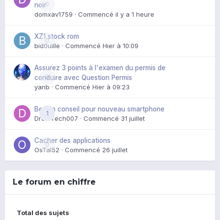
0
noir
domxav1759
· Commencé
il y a 1 heure
XZ1 stock rom
0
bid0uille
· Commencé
Hier à 10:09
Assurez 3 points à l'examen du permis de
0
conduire avec Question Permis
yanb
· Commencé
Hier à 09:23
Besoin conseil pour nouveau smartphone
1
DroidTech007
· Commencé
31 juillet
Cacher des applications
0
OsTal52
· Commencé
26 juillet
Le forum en chiffre
Total des sujets