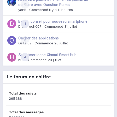
0
conduire avec Question Permis
yanb
· Commencé
il y a 11 heures
Besoin conseil pour nouveau smartphone
1
DroidTech007
· Commencé
31 juillet
Cacher des applications
0
OsTal52
· Commencé
26 juillet
Supprimer icone Xiaomi Smart Hub
4
huik
· Commencé
23 juillet
Le forum en chiffre
Total des sujets
265 388
Total des messages