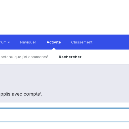
orum
Naviguer
Activité
Classement
ontenu que j’ai commencé
Rechercher
applis avec compte'.