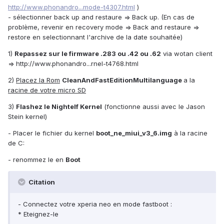
http://www.phonandro...mode-t4307.html
)
- sélectionner back up and restaure => Back up. (En cas de
problème, revenir en recovery mode => Back and restaure =>
restore en selectionnant l'archive de la date souhaitée)
1)
Repassez sur le firmware .283 ou .42 ou .62
via wotan client
=>
http://www.phonandro...rnel-t4768.html
2)
Placez la Rom
CleanAndFastEditionMultilanguage
a la
racine de votre micro SD
3)
Flashez le Nightelf Kernel
(fonctionne aussi avec le Jason
Stein kernel)
- Placer le fichier du kernel
boot_ne_miui_v3_6.img
à la racine
de C:
- renommez le en
Boot
Citation
- Connectez votre xperia neo en mode fastboot :
* Eteignez-le