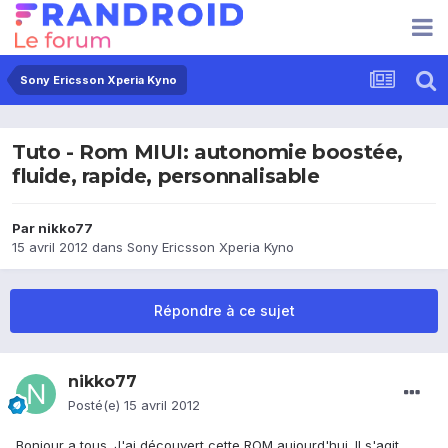
Sony Ericsson Xperia Kyno
Tuto - Rom MIUI: autonomie boostée,
fluide, rapide, personnalisable
Par
nikko77
15 avril 2012
dans
Sony Ericsson Xperia Kyno
Répondre à ce sujet
nikko77
Posté(e)
15 avril 2012
Bonjour a tous. J'ai découvert cette ROM aujourd'hui. Il s'agit