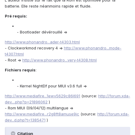
L'auteur insiste sur le fait que la Rom est optimisée pour la
batterie. Elle reste néanmoins rapide et fluide.
Pré requis:
- Bootloader dévérouillé =>
http://www.phonandro...ader-t4303.html
- Clockworkmod recovery 4 =>
http://www.phonandro...mode-
t4307.html
- Root =>
http://www.phonandro...very-t4308.html
Fichiers requis
:
- Kernel NightElf pour MIUI v3.6 full =>
http://www.mediafire...1ewv5629c86l691
(source:
http://forum.xda-
dev....php?p=21896062
)
- Rom MIUI (09/04/12) multilangue =>
http://www.mediafire...r2g8ft8amuse9ic
(source:
http://forum.xda-
dev...d.php?t=1385471
)
Citation