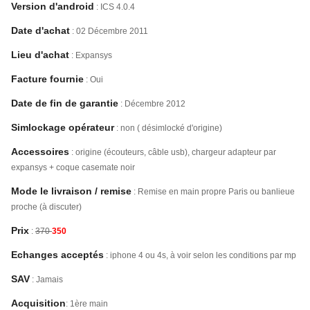
Version d'android
: ICS 4.0.4
Date d'achat
: 02 Décembre 2011
Lieu d'achat
: Expansys
Facture fournie
: Oui
Date de fin de garantie
: Décembre 2012
Simlockage opérateur
: non ( désimlocké d'origine)
Accessoires
: origine (écouteurs, câble usb), chargeur adapteur par
expansys + coque casemate noir
Mode le livraison / remise
: Remise en main propre Paris ou banlieue
proche (à discuter)
Prix
:
370
350
Echanges acceptés
: iphone 4 ou 4s, à voir selon les conditions par mp
SAV
: Jamais
Acquisition
: 1ère main