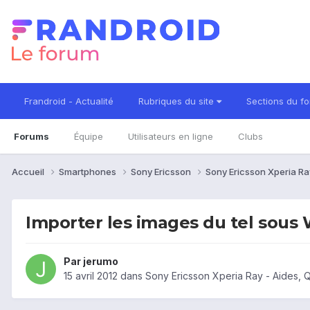
Frandroid - Actualité
Rubriques du site
Sections du f
Forums
Équipe
Utilisateurs en ligne
Clubs
Accueil
Smartphones
Sony Ericsson
Sony Ericsson Xperia R
Importer les images du tel sous 
Par
jerumo
15 avril 2012
dans
Sony Ericsson Xperia Ray - Aides,