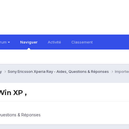
orum
Naviguer
Activité
Classement
ay
Sony Ericsson Xperia Ray - Aides, Questions & Réponses
Importer
Win XP ,
 Questions & Réponses