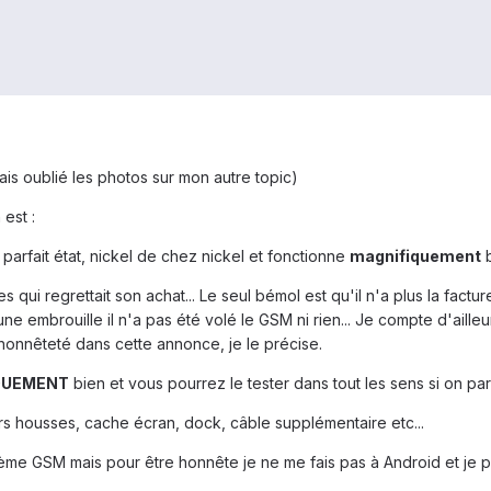
ais oublié les photos sur mon autre topic)
est :
arfait état, nickel de chez nickel et fonctionne
magnifiquement
b
qui regrettait son achat... Le seul bémol est qu'il n'a plus la facture.
s une embrouille il n'a pas été volé le GSM ni rien... Je compte d'ai
lhonnêteté dans cette annonce, je le précise.
QUEMENT
bien et vous pourrez le tester dans tout les sens si on pa
urs housses, cache écran, dock, câble supplémentaire etc...
ème GSM mais pour être honnête je ne me fais pas à Android et je p