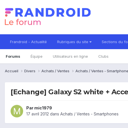
Frandroid - Actualité
Rubriques du site
Sections du f
Forums
Équipe
Utilisateurs en ligne
Clubs
Accueil
Divers
Achats / Ventes
Achats / Ventes - Smartphon
[Echange] Galaxy S2 white + Acc
Par
mic1979
17 avril 2012
dans
Achats / Ventes - Smartphones