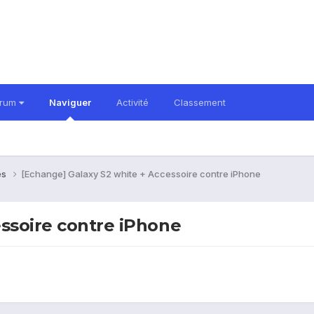
orum
Naviguer
Activité
Classement
es
[Echange] Galaxy S2 white + Accessoire contre iPhone
essoire contre iPhone