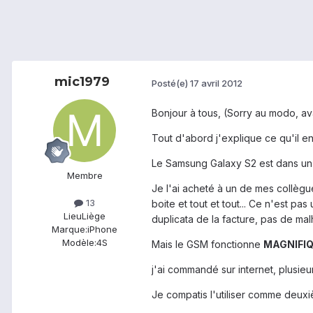
mic1979
Posté(e)
17 avril 2012
Bonjour à tous, (Sorry au modo, av
Tout d'abord j'explique ce qu'il en 
Le Samsung Galaxy S2 est dans un p
Membre
Je l'ai acheté à un de mes collègues 
13
boite et tout et tout... Ce n'est pa
Lieu
Liège
duplicata de la facture, pas de ma
Marque:
iPhone
Modèle:
4S
Mais le GSM fonctionne
MAGNIFI
j'ai commandé sur internet, plusie
Je compatis l'utiliser comme deuxi