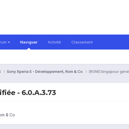
orum
Naviguer
Activité
Classement
S
Sony Xperia S - Développement, Rom & Co
[ROM] Singapour génér
iée - 6.0.A.3.73
Rom & Co