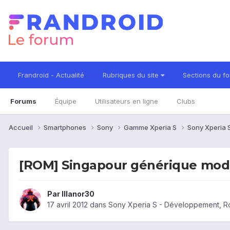
Frandroid - Actualité
Rubriques du site
Sections du f
Forums
Équipe
Utilisateurs en ligne
Clubs
Accueil
Smartphones
Sony
Gamme Xperia S
Sony Xperia 
[ROM] Singapour générique modif
Par
Illanor30
17 avril 2012
dans
Sony Xperia S - Développement, 