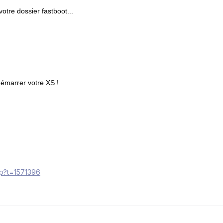
otre dossier fastboot...
démarrer votre XS !
php?t=1571396