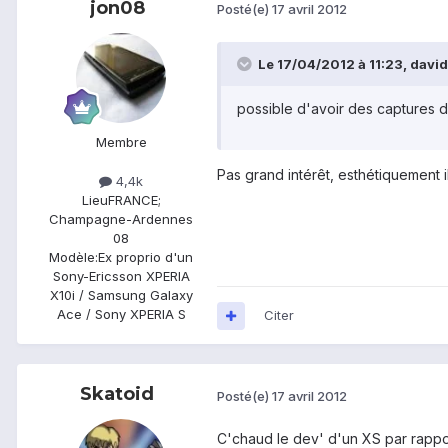
jon08
Posté(e)
17 avril 2012
Le 17/04/2012 à 11:23, davido
possible d'avoir des captures d
Membre
Pas grand intérêt, esthétiquement il
4,4k
Lieu
FRANCE;
Champagne-Ardennes
08
Modèle:
Ex proprio d'un
Sony-Ericsson XPERIA
X10i / Samsung Galaxy
Ace / Sony XPERIA S
Citer
Skatoid
Posté(e)
17 avril 2012
C'chaud le dev' d'un XS par rapport