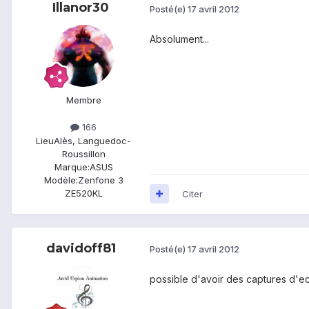
Illanor30
Posté(e)
17 avril 2012
Absolument...
Membre
166
Lieu
Alès, Languedoc-
Roussillon
Marque:
ASUS
Modèle:
Zenfone 3
ZE520KL
Citer
davidoff81
Posté(e)
17 avril 2012
possible d'avoir des captures d'e