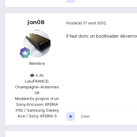
jon08
Posté(e)
17 avril 2012
Il faut donc un bootloader déverrou
Membre
4,4k
Lieu
FRANCE;
Champagne-Ardennes
08
Modèle:
Ex proprio d'un
Sony-Ericsson XPERIA
X10i / Samsung Galaxy
Ace / Sony XPERIA S
Citer