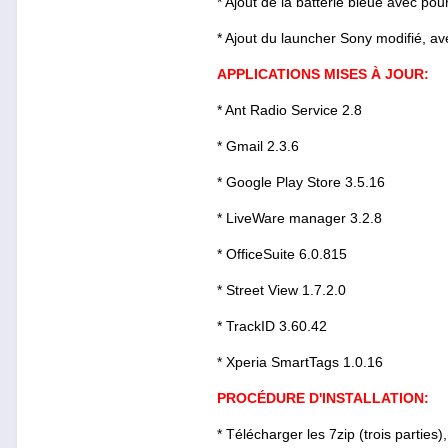
* Ajout de la batterie bleue avec pou
* Ajout du launcher Sony modifié, av
APPLICATIONS MISES À JOUR:
* Ant Radio Service 2.8
* Gmail 2.3.6
* Google Play Store 3.5.16
* LiveWare manager 3.2.8
* OfficeSuite 6.0.815
* Street View 1.7.2.0
* TrackID 3.60.42
* Xperia SmartTags 1.0.16
PROCÉDURE D'INSTALLATION:
* Télécharger les 7zip (trois parties),