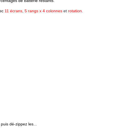
rcentages de batterie restants.
ec
11 écrans
,
5 rangs x 4 colonnes
et
rotation
.
 puis dé-zippez les...