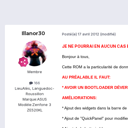
Illanor30
Posté(e)
17 avril 2012
(modifié)
JE NE POURRAI EN AUCUN CAS 
Bonjour à tous,
Cette ROM a la particularité de donn
Membre
AU PRÉALABLE IL FAUT:
166
* AVOIR UN BOOTLOADER DÉVER
Lieu
Alès, Languedoc-
Roussillon
AMÉLIORATIONS:
Marque:
ASUS
Modèle:
Zenfone 3
* Ajout des widgets dans la barre de n
ZE520KL
* Ajout de "QuickPanel" pour modifier