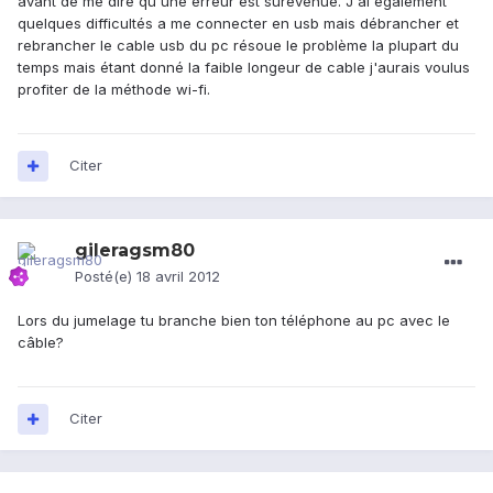
avant de me dire qu'une erreur est surevenue. J'ai également
quelques difficultés a me connecter en usb mais débrancher et
rebrancher le cable usb du pc résoue le problème la plupart du
temps mais étant donné la faible longeur de cable j'aurais voulus
profiter de la méthode wi-fi.
Citer
gileragsm80
Posté(e)
18 avril 2012
Lors du jumelage tu branche bien ton téléphone au pc avec le
câble?
Citer