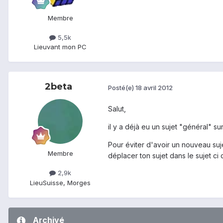
Membre
5,5k
Lieu
vant mon PC
2beta
Posté(e)
18 avril 2012
Salut,
il y a déjà eu un sujet "général" su
Pour éviter d'avoir un nouveau su
Membre
déplacer ton sujet dans le sujet ci
2,9k
Lieu
Suisse, Morges
Archivé