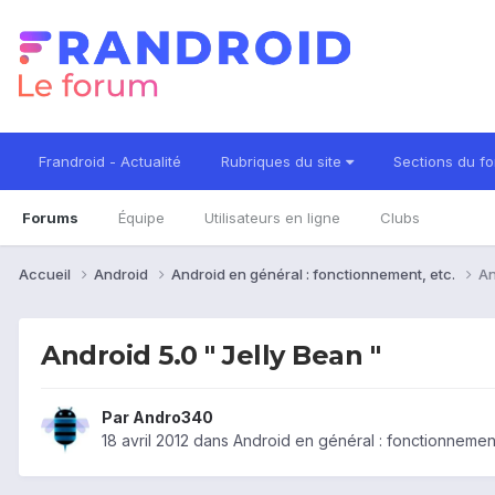
Frandroid - Actualité
Rubriques du site
Sections du f
Forums
Équipe
Utilisateurs en ligne
Clubs
Accueil
Android
Android en général : fonctionnement, etc.
An
Android 5.0 " Jelly Bean "
Par
Andro340
18 avril 2012
dans
Android en général : fonctionnement