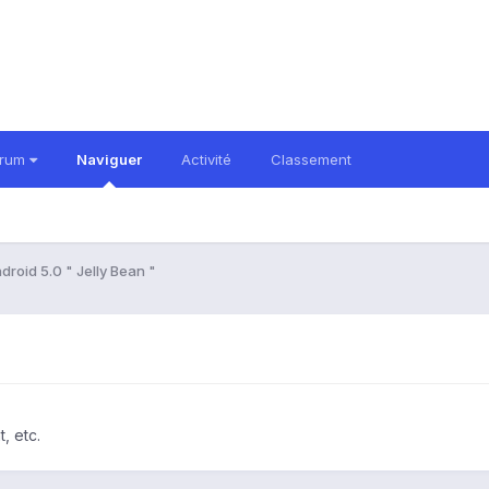
orum
Naviguer
Activité
Classement
droid 5.0 " Jelly Bean "
, etc.