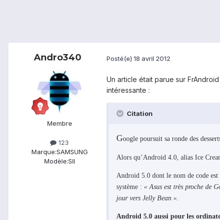
Andro340
Posté(e)
18 avril 2012
Un article était parue sur FrAndroi
intéressante :
Citation
Membre
G
oogle poursuit sa ronde des dessert
123
Marque:
SAMSUNG
Alors qu’Android 4.0, alias Ice Cream
Modèle:
SII
Android 5.0 dont le nom de code est 
système :
« Asus est très proche de G
jour vers Jelly Bean ».
Android 5.0 aussi pour les ordinat