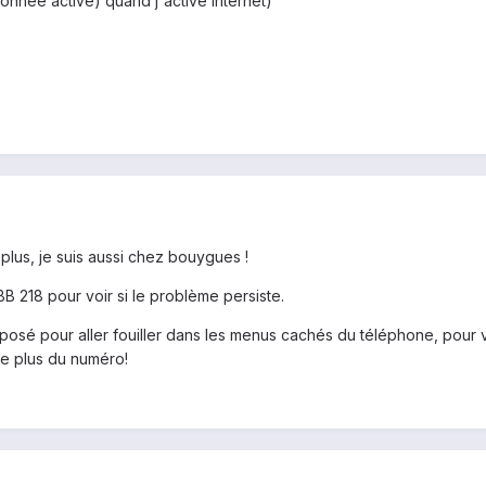
donnée activé) quand j'active internet)
 plus, je suis aussi chez bouygues !
B 218 pour voir si le problème persiste.
mposé pour aller fouiller dans les menus cachés du téléphone, pour 
le plus du numéro!