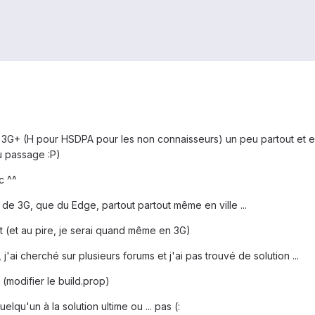
 la 3G+ (H pour HSDPA pour les non connaisseurs) un peu partout et e
u passage :P)
c ^^
t de 3G, que du Edge, partout partout même en ville ...
bit (et au pire, je serai quand même en 3G)
'ai cherché sur plusieurs forums et j'ai pas trouvé de solution ...
 (modifier le build.prop)
elqu'un à la solution ultime ou ... pas (: