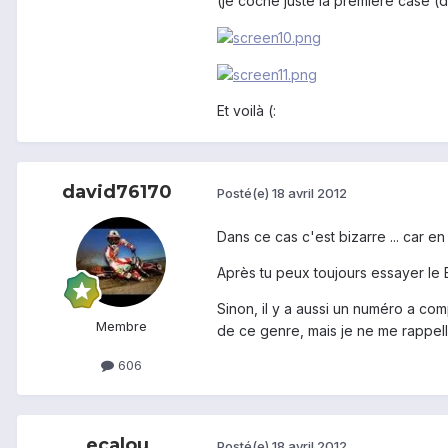
(je coche juste la première case (
Et voilà (:
david76170
Posté(e)
18 avril 2012
Dans ce cas c'est bizarre ... car en
Après tu peux toujours essayer le B
Sinon, il y a aussi un numéro a co
Membre
de ce genre, mais je ne me rappel
606
ecalou
Posté(e)
18 avril 2012