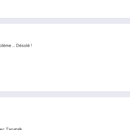
lème ... Désolé !
ec Tapatalk