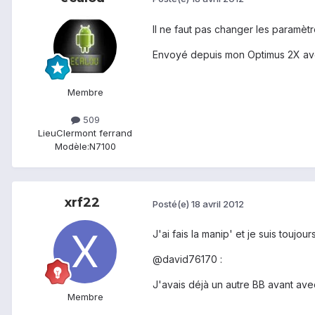
Il ne faut pas changer les paramè
Envoyé depuis mon Optimus 2X av
Membre
509
Lieu
Clermont ferrand
Modèle:
N7100
xrf22
Posté(e)
18 avril 2012
J'ai fais la manip' et je suis touj
@david76170 :
J'avais déjà un autre BB avant avec
Membre