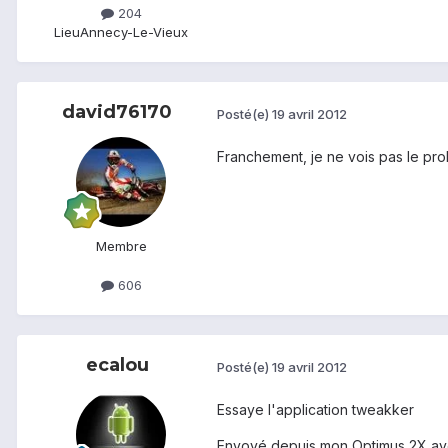
204
Lieu
Annecy-Le-Vieux
david76170
Posté(e)
19 avril 2012
Franchement, je ne vois pas le prob
Membre
606
ecalou
Posté(e)
19 avril 2012
Essaye l'application tweakker
Envoyé depuis mon Optimus 2X av