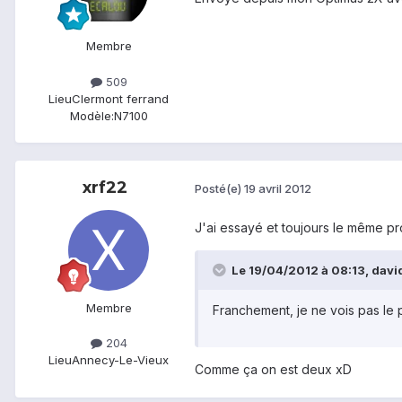
Membre
509
Lieu
Clermont ferrand
Modèle:
N7100
xrf22
Posté(e)
19 avril 2012
J'ai essayé et toujours le même pr
Le 19/04/2012 à 08:13, david
Membre
Franchement, je ne vois pas le p
204
Lieu
Annecy-Le-Vieux
Comme ça on est deux xD