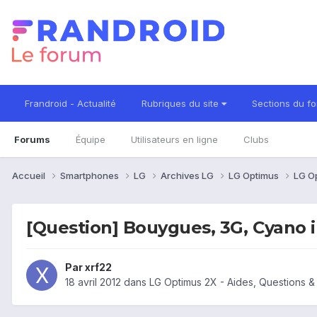
Frandroid - Actualité
Rubriques du site
Sections du f
Forums
Équipe
Utilisateurs en ligne
Clubs
Accueil
Smartphones
LG
Archives LG
LG Optimus
LG O
[Question] Bouygues, 3G, Cyano 
Par
xrf22
18 avril 2012
dans
LG Optimus 2X - Aides, Questions 