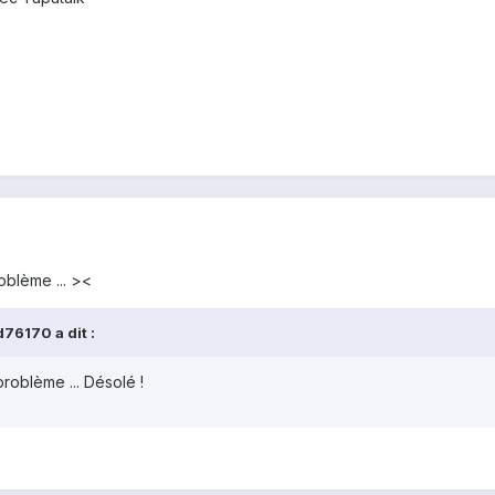
oblème ... ><
76170 a dit :
roblème ... Désolé !