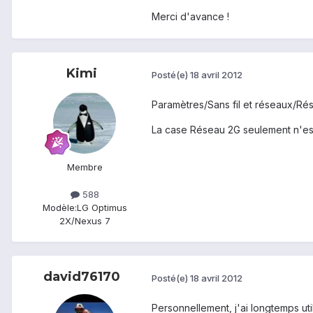
Merci d'avance !
Kimi
Posté(e)
18 avril 2012
Paramètres/Sans fil et réseaux/Ré
La case Réseau 2G seulement n'est
Membre
588
Modèle:
LG Optimus
2X/Nexus 7
david76170
Posté(e)
18 avril 2012
Personnellement, j'ai longtemps ut