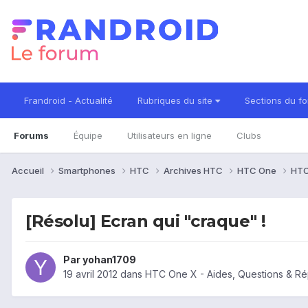
Frandroid - Actualité
Rubriques du site
Sections du f
Forums
Équipe
Utilisateurs en ligne
Clubs
Accueil
Smartphones
HTC
Archives HTC
HTC One
HTC
[Résolu] Ecran qui "craque" !
Par
yohan1709
19 avril 2012
dans
HTC One X - Aides, Questions & R