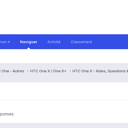
orum
Naviguer
Activité
Classement
 One - Autres
HTC One X / One X+
HTC One X - Aides, Questions
éponses