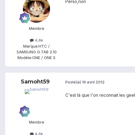
Perso,non
Membre
4,6k
Marque:
HTC /
SAMSUNG G.TAB 2.10
Modèle:
ONE / ONE S
Samoht59
Posté(e)
19 avril 2012
C'est là que l'on reconnait les ge
Membre
4,6k