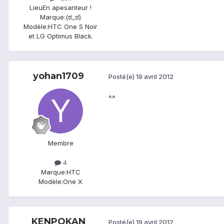
Lieu
En apesanteur !
Marque:
(ಠ_ಠ)
Modèle:
HTC One S Noir
et LG Optimus Black.
yohan1709
Posté(e)
19 avril 2012
^^
Membre
4
Marque:
HTC
Modèle:
One X
KENPOKAN
Posté(e)
19 avril 2012