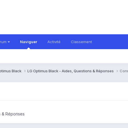
orum
Naviguer
Activité
Classement
ptimus Black
LG Optimus Black - Aides, Questions & Réponses
Conn
ns & Réponses