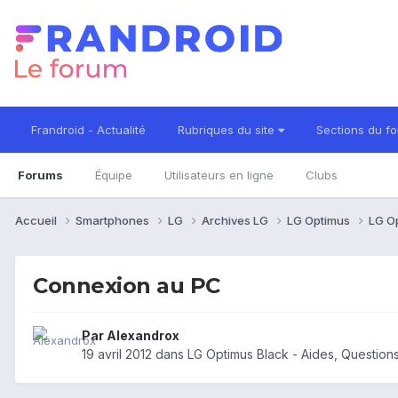
Frandroid - Actualité
Rubriques du site
Sections du f
Forums
Équipe
Utilisateurs en ligne
Clubs
Accueil
Smartphones
LG
Archives LG
LG Optimus
LG O
Connexion au PC
Par
Alexandrox
19 avril 2012
dans
LG Optimus Black - Aides, Questio