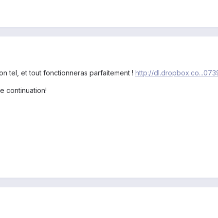
 ton tel, et tout fonctionneras parfaitement !
http://dl.dropbox.co...07
e continuation!