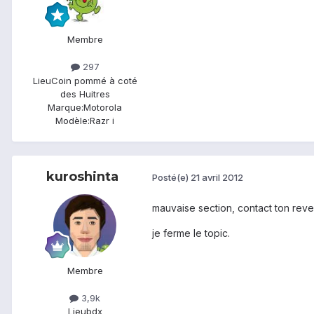
Membre
297
Lieu
Coin pommé à coté
des Huitres
Marque:
Motorola
Modèle:
Razr i
kuroshinta
Posté(e)
21 avril 2012
mauvaise section, contact ton rev
je ferme le topic.
Membre
3,9k
Lieu
bdx