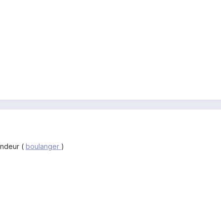
endeur (
boulanger
)