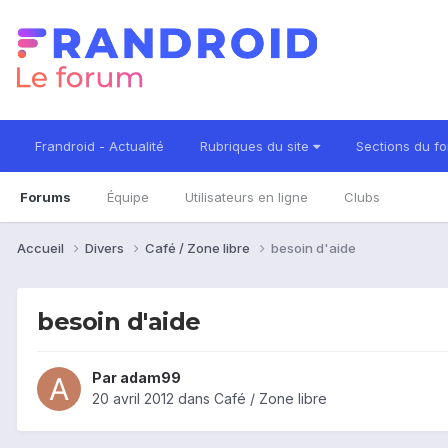
Frandroid - Actualité
Rubriques du site
Sections du f
Forums
Équipe
Utilisateurs en ligne
Clubs
Accueil
Divers
Café / Zone libre
besoin d'aide
besoin d'aide
Par
adam99
20 avril 2012
dans
Café / Zone libre