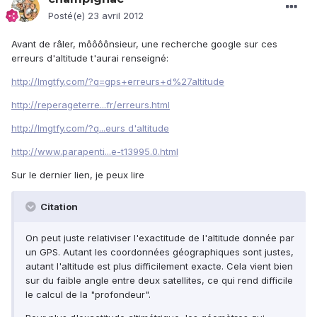
Posté(e)
23 avril 2012
Avant de râler, môôôônsieur, une recherche google sur ces
erreurs d'altitude t'aurai renseigné:
http://lmgtfy.com/?q=gps+erreurs+d%27altitude
http://reperageterre...fr/erreurs.html
http://lmgtfy.com/?q...eurs d'altitude
http://www.parapenti...e-t13995.0.html
Sur le dernier lien, je peux lire
Citation
On peut juste relativiser l'exactitude de l'altitude donnée par
un GPS. Autant les coordonnées géographiques sont justes,
autant l'altitude est plus difficilement exacte. Cela vient bien
sur du faible angle entre deux satellites, ce qui rend difficile
le calcul de la "profondeur".