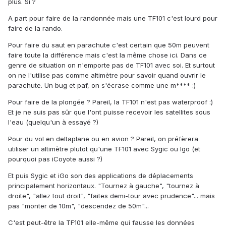
plus. Si ?
A part pour faire de la randonnée mais une TF101 c'est lourd pour
faire de la rando.
Pour faire du saut en parachute c'est certain que 50m peuvent
faire toute la différence mais c'est la même chose ici. Dans ce
genre de situation on n'emporte pas de TF101 avec soi. Et surtout
on ne l'utilise pas comme altimètre pour savoir quand ouvrir le
parachute. Un bug et paf, on s'écrase comme une m**** :)
Pour faire de la plongée ? Pareil, la TF101 n'est pas waterproof :)
Et je ne suis pas sûr que l'ont puisse recevoir les satellites sous
l'eau (quelqu'un à essayé ?)
Pour du vol en deltaplane ou en avion ? Pareil, on préfèrera
utiliser un altimètre plutot qu'une TF101 avec Sygic ou Igo (et
pourquoi pas iCoyote aussi ?)
Et puis Sygic et iGo son des applications de déplacements
principalement horizontaux. "Tournez à gauche", "tournez à
droite", "allez tout droit", "faites demi-tour avec prudence"... mais
pas "monter de 10m", "descendez de 50m"...
C'est peut-être la TF101 elle-même qui fausse les données