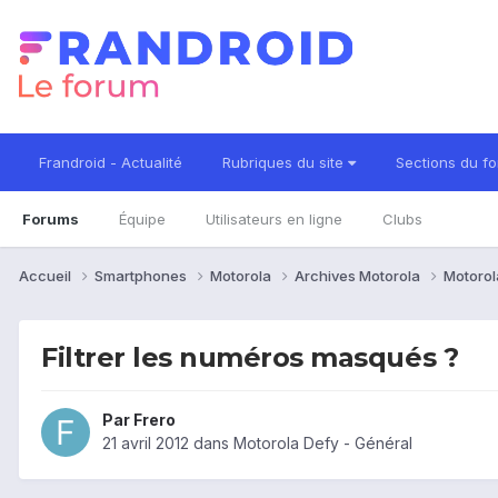
Frandroid - Actualité
Rubriques du site
Sections du f
Forums
Équipe
Utilisateurs en ligne
Clubs
Accueil
Smartphones
Motorola
Archives Motorola
Motorol
Filtrer les numéros masqués ?
Par
Frero
21 avril 2012
dans
Motorola Defy - Général