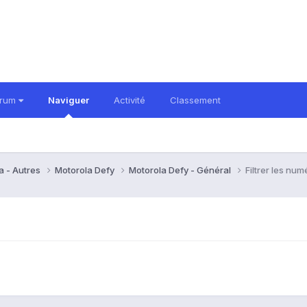
orum
Naviguer
Activité
Classement
a - Autres
Motorola Defy
Motorola Defy - Général
Filtrer les nu