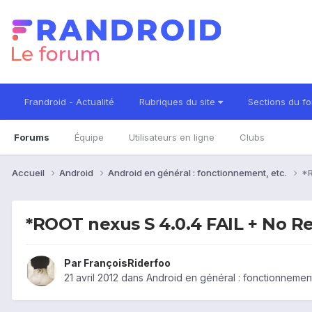
Frandroid - Actualité
Rubriques du site
Sections du f
Forums
Équipe
Utilisateurs en ligne
Clubs
Accueil
Android
Android en général : fonctionnement, etc.
*R
*ROOT nexus S 4.0.4 FAIL + No R
Par
FrançoisRiderfoo
21 avril 2012
dans
Android en général : fonctionnement