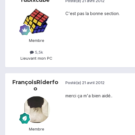
rubixcube
Posté(e)
21 avril 2012
C'est pas la bonne section.
Membre
5,5k
Lieu
vant mon PC
FrançoisRiderfo
Posté(e)
21 avril 2012
o
merci ça m'a bien aidé..
Membre