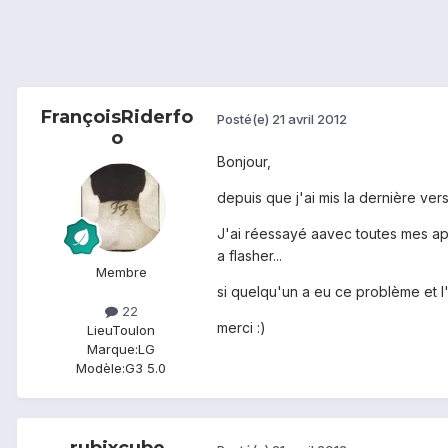
FrançoisRiderfo
Posté(e)
21 avril 2012
o
Bonjour,
depuis que j'ai mis la dernière vers
J'ai réessayé aavec toutes mes appl
a flasher...
Membre
si quelqu'un a eu ce problème et l'
22
merci :)
Lieu
Toulon
Marque:
LG
Modèle:
G3 5.0