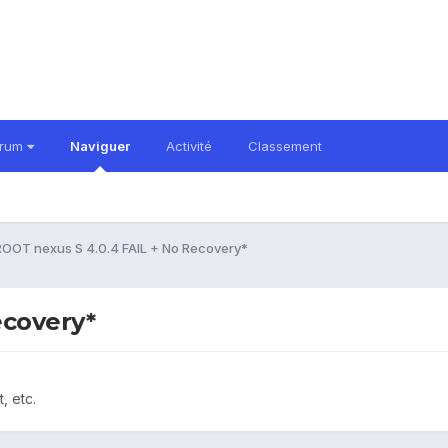
orum
Naviguer
Activité
Classement
OOT nexus S 4.0.4 FAIL + No Recovery*
ecovery*
, etc.