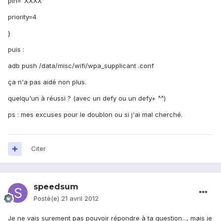
pin="XXXX"
priority=4
}
puis :
adb push /data/misc/wifi/wpa_supplicant .conf
ça n'a pas aidé non plus.
quelqu'un à réussi ? (avec un defy ou un defy+ ^^)
ps : mes excuses pour le doublon ou si j'ai mal cherché.
Citer
speedsum
Posté(e)
21 avril 2012
Je ne vais surement pas pouvoir répondre à ta question..., mais je