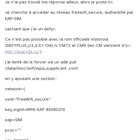
Je n'ai pas trouvé ma réponse ailleur, alors je poste ici.
Je cherche à accéder au réseau freewifi_secure, authentifié par
EAP-SIM.
sachant que j'ai un defy+.
Ce n'est pas possible avec la rom officielle motorola
(DEFYPLUS_U3_4.5.1-134) ni CM7.2 et CM9 (les CM viennent d'ici :
http://quarx2k.ru/
)
j'ai tenté de le forcer via un adb pull
/data/misc/wifi/wpa_supplicant .conf
en y ajoutant une section :
network={
ssid="FreeWifi_secure"
key_mgmt=WPA-EAP IEEE8021X
eap=SIM
pcsc=""