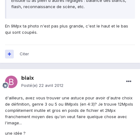
Ensuite tu as plein d'autres réglages : balance des blancs,
flash, reconnaissance de scène, etc.
En 9Mpx ta photo n'est pas plus grande, c'est le haut et le bas
qui sont coupés.
Citer
biaix
Posté(e)
22 avril 2012
d'ailleurs, avez vous trouver une astuce pour avoir d'autre choix
de définition, genre 3 ou 5 ou 8Mpxls (en 4:3)? Je trouve 12Mpxls
complètement inutile et gros en poids de fichier et 2Mpx
franchement moyen des qu'on veut faire quelque chose avec
l'image...
une idée ?