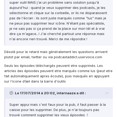
super outil MAIS j'ai un problème sans solution jusqu'à
aujourd'hui : quand je veux supprimer des podcasts, je les
sélectionne et clique sur la corbeille, or ils ne disparaissent
pas de l'écran : ils sont juste marqués comme "lus" mais je
ne peux pas supprimer leur icône. N'étant pas spécialiste,
je ne sais pas si ça prend de la place sur mon tél et à vrai
dire ça m'agace...! J'ai cherché partout une réponse mais
n'ai encore rien trouvé. Merci de me répondre !
Désolé pour le retard mais généralement les questions arrivent
plutot par email, twitter ou via podcastaddict.uservoice.com
Seuls les épisodes téléchargés peuvent etre supprimés. Les
articles des épisodes peuvent etre marqués comme lus (peut etre
fait automatiquement apres écoute), puis masqués en appuyant
sur l'icone d’œil dans la barre d'outils
Le 17/07/2014 à 20:02, internaaze a dit :
Super appui mais c'est faux pour la pub, il faut passer à la
caisse pour les supprimer. De plus, je n'ai toujours pas
trouvé comment supprimer les vieux épisodes !