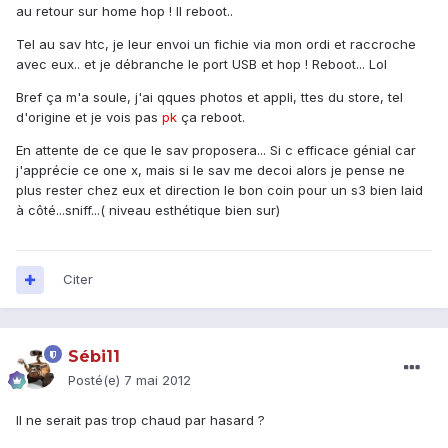
au retour sur home hop ! Il reboot..
Tel au sav htc, je leur envoi un fichie via mon ordi et raccroche
avec eux.. et je débranche le port USB et hop ! Reboot... Lol
Bref ça m'a soule, j'ai qques photos et appli, ttes du store, tel
d'origine et je vois pas
pk
ça reboot.
En attente de ce que le sav proposera... Si c efficace génial car
j'apprécie ce one x, mais si le sav me decoi alors je pense ne
plus rester chez eux et direction le bon coin pour un s3 bien laid
à côté...sniff...( niveau esthétique bien sur)
Citer
Sébi11
Posté(e)
7 mai 2012
Il ne serait pas trop chaud par hasard ?