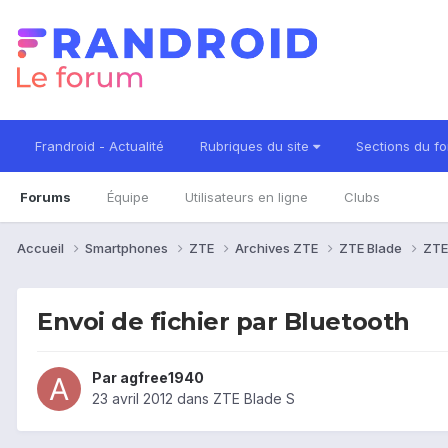
Frandroid - Actualité
Rubriques du site
Sections du f
Forums
Équipe
Utilisateurs en ligne
Clubs
Accueil
Smartphones
ZTE
Archives ZTE
ZTE Blade
ZTE
Envoi de fichier par Bluetooth
Par
agfree1940
23 avril 2012
dans
ZTE Blade S