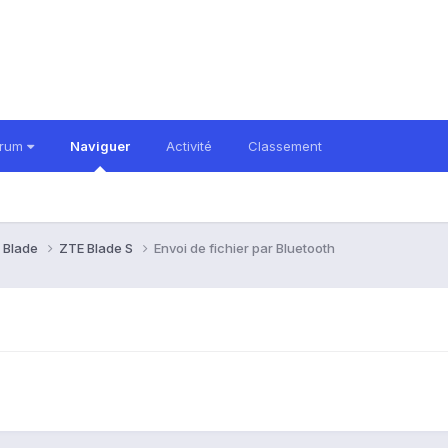
orum
Naviguer
Activité
Classement
 Blade
ZTE Blade S
Envoi de fichier par Bluetooth