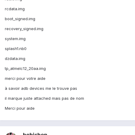
rcdata.img
boot_signed.img
recovery_signed.img
system.img
splash1.nb0
dzdata.img
tp_atmelc12_20aa.img
merci pour votre aide
à savoir adb devices me le trouve pas
il marque juste attached mais pas de nom
Merci pour aide
_bobichon