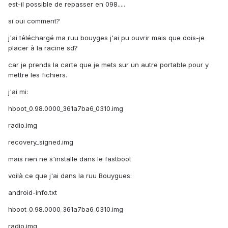
est-il possible de repasser en 098.....
si oui comment?
j'ai téléchargé ma ruu bouyges j'ai pu ouvrir mais que dois-je
placer à la racine sd?
car je prends la carte que je mets sur un autre portable pour y
mettre les fichiers.
j'ai mi:
hboot_0.98.0000_361a7ba6_0310.img
radio.img
recovery_signed.img
mais rien ne s'installe dans le fastboot
voilà ce que j'ai dans la ruu Bouygues:
android-info.txt
hboot_0.98.0000_361a7ba6_0310.img
radio.img